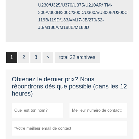
U230/U325/U370/U375/U210AR/ TM-
300A/300B/300C/300D/U300A/U300B/U300C/U300
119B/119D/133A/M17-JB/270/52-
JB/M188A/M188B/M188D
1
2
3
>
total 22 archives
Obtenez le dernier prix? Nous
répondrons dès que possible (dans les 12
heures)