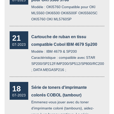
Modèle : OKI5760 Compatible pour OKI
ML5560 OKI6500 OKI6500F OKI5560SC
OKI5760 OKI ML5760SP
21
Cartouche de ruban en tissu
compatible Cobol IBM 4679 Sp200
07-2023
Modèle : IBM 4679 & SP200
Caractéristique : compatible avec STAR
SP200/SP212F/MP200/SP512/SP800/RC200B/RC
; DATA MEGASP216 ;
18
Série de toners d'imprimante
colorés COBOL (tambour)
07-2023
Emmenez-vous jouer avec du toner
d'imprimante coloré (tambours), aidez-