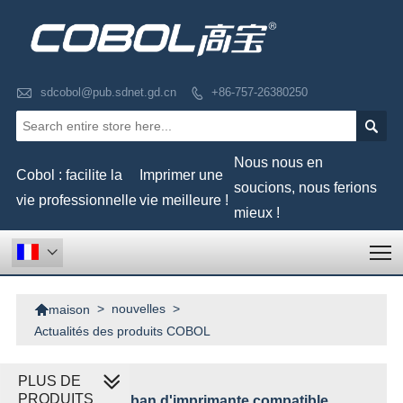

sdcobol@pub.sdnet.gd.cn
+86-757-26380250


Nous nous en
Cobol : facilite la
Imprimer une
soucions, nous ferions
vie professionnelle
vie meilleure !
mieux !
T


>
nouvelles
>
maison
Actualités des produits COBOL
PLUS DE
PRODUITS
Ruban d'imprimante compatible