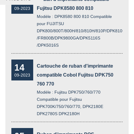
21
Fujitsu DPK8580 800 810
09-2023
Modèle : DPK8580 800 810 Compatible
pour FUJITSU
DPK800/800T/800H/810/810H/810P/DPK810G/DPK
/FR800B/DPK9800GA/DPK5116S
/DPK5016S
14
Cartouche de ruban d'imprimante
compatible Cobol Fujitsu DPK750
09-2023
760 770
Modèle : Fujitsu DPK750/760/770
Compatible pour Fujitsu
DPK700K/750/760/770, DPK2180E
DPK2780S DPK2180H