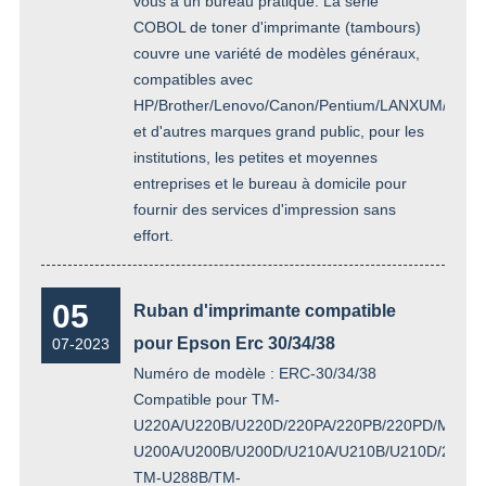
vous à un bureau pratique. La série
COBOL de toner d'imprimante (tambours)
couvre une variété de modèles généraux,
compatibles avec
HP/Brother/Lenovo/Canon/Pentium/LANXUM/TOE
et d'autres marques grand public, pour les
institutions, les petites et moyennes
entreprises et le bureau à domicile pour
fournir des services d'impression sans
effort.
05
Ruban d'imprimante compatible
pour Epson Erc 30/34/38
07-2023
Numéro de modèle : ERC-30/34/38
Compatible pour TM-
U220A/U220B/U220D/220PA/220PB/220PD/M-
U200A/U200B/U200D/U210A/U210B/U210D/210PA
TM-U288B/TM-