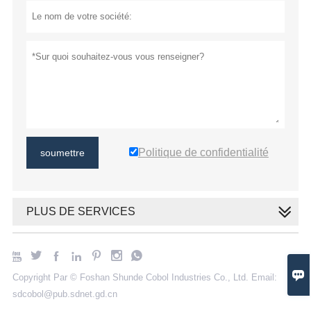
Politique de confidentialité
soumettre
PLUS DE SERVICES








Copyright Par © Foshan Shunde Cobol Industries Co., Ltd. Email:
sdcobol@pub.sdnet.gd.cn