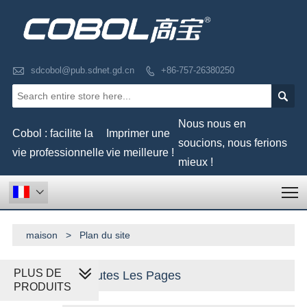

sdcobol@pub.sdnet.gd.cn
+86-757-26380250


Nous nous en
Cobol : facilite la
Imprimer une
soucions, nous ferions
vie professionnelle
vie meilleure !
mieux !
T

maison
>
Plan du site
PLUS DE
Toutes Les Pages
PRODUITS