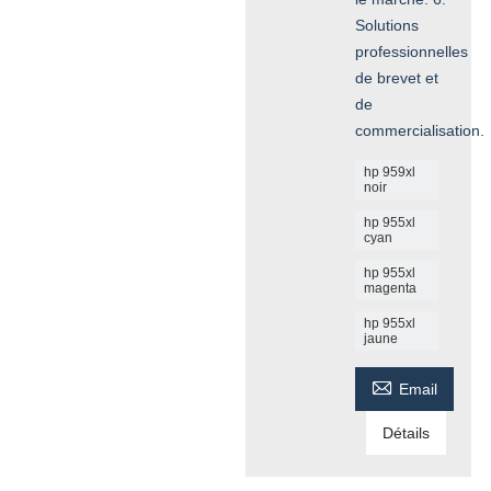
Solutions
professionnelles
de brevet et
de
commercialisation.
hp 959xl
noir
hp 955xl
cyan
hp 955xl
magenta
hp 955xl
jaune

Email
Détails