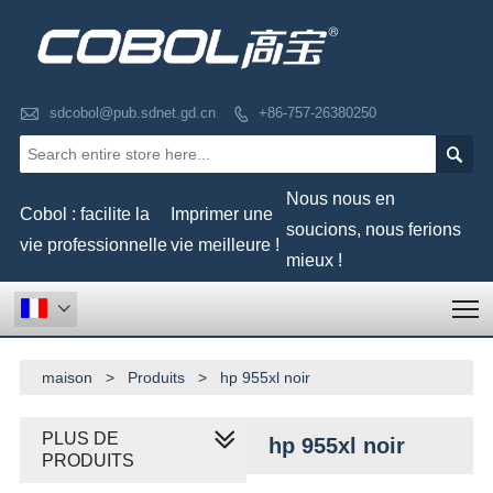

sdcobol@pub.sdnet.gd.cn
+86-757-26380250


Nous nous en
Cobol : facilite la
Imprimer une
soucions, nous ferions
vie professionnelle
vie meilleure !
mieux !
T

maison
>
Produits
>
hp 955xl noir
PLUS DE
hp 955xl noir
PRODUITS