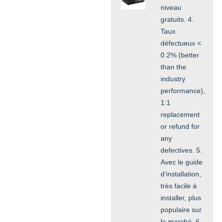
niveau
gratuits. 4.
Taux
défectueux <
0.2% (better
than the
industry
performance),
1:1
replacement
or refund for
any
defectives. 5.
Avec le guide
d'installation,
très facile à
installer, plus
populaire sur
le marché. 6.