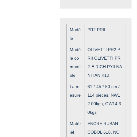
Modè
PR2 PRII
le
Modè
OLIVETTI PR2 P
le co
RII OLIVETTI PR
mpati
2-E RICH PYII NA
ble
NTIAN K10
La m
61 * 45 * 50 cm /
esure
114 pièces, NW1
2.00kgs, GW14.3
0kgs
Matér
ENCRE RUBAN
iel
COBOL 618, NO