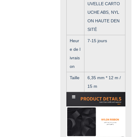
UVELLE CARTO
UCHE ABS, NYL
ON HAUTE DEN
SITÉ
Heur
7-15 jours
e de l
ivrais
on
Taille
6,35 mm * 12 m /
15 m