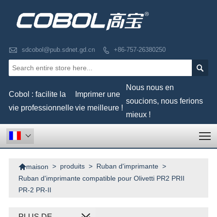

sdcobol@pub.sdnet.gd.cn
+86-757-26380250


Nous nous en
Cobol : facilite la
Imprimer une
soucions, nous ferions
vie professionnelle
vie meilleure !
mieux !
T


>
produits
>
Ruban d'imprimante
>
maison
Ruban d'imprimante compatible pour Olivetti PR2 PRII
PR-2 PR-II
PLUS DE