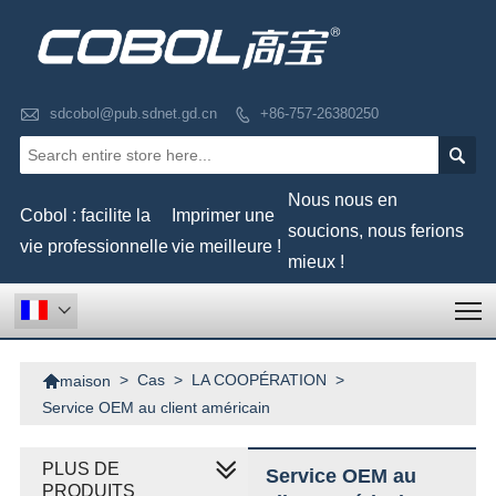

sdcobol@pub.sdnet.gd.cn
+86-757-26380250


Nous nous en
Cobol : facilite la
Imprimer une
soucions, nous ferions
vie professionnelle
vie meilleure !
mieux !
T


>
Cas
>
LA COOPÉRATION
>
maison
Service OEM au client américain
PLUS DE
Service OEM au
PRODUITS