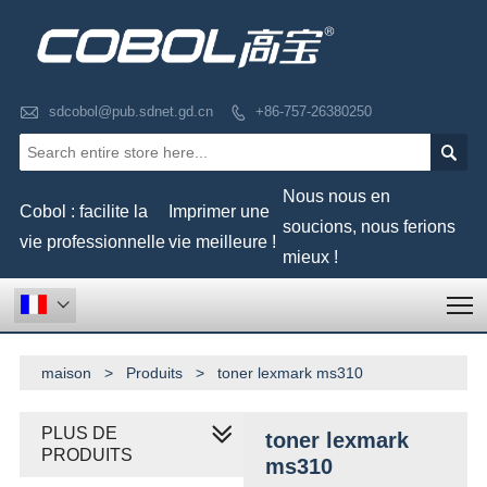

sdcobol@pub.sdnet.gd.cn
+86-757-26380250


Nous nous en
Cobol : facilite la
Imprimer une
soucions, nous ferions
vie professionnelle
vie meilleure !
mieux !
T

maison
>
Produits
>
toner lexmark ms310
PLUS DE
toner lexmark
PRODUITS
ms310